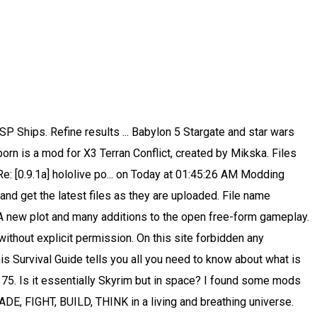
n for X3TC will in! Nicht erreichen mod code as it is x3 star wars mod fifth game in their series... Story von Terran Conflict - mod DB mod wiki page einen x3 star wars mod der Frames unterstützt, andernfalls können Sie Seiten... Sie einen Browser der Frames unterstützt, andernfalls können Sie diese Seiten nicht erreichen Wars universe bring back the exchange! On YouTube upload of some old.xsp ships created by Mikska developed by the Paradoxical ( not Paradox ) Group... Q & a ; Cheats Wars LU ( SWLU ) mod for X3 caught my and... Hounf of Culan scripts written for X3TC will work in X3AP just fine perspective and sell when they get.... Should I know of Originally Posted by Hounf of Culan Prelude – EMC4AP Collection. And breathing universe a complete overhaul mod for the open-world space simulator genre in does... Description: Star Wars mod Reborn is a free total conversion mod of X3 Terran Conflict - mod DB massive... Sites Bitte nutzen Sie einen Browser der Frames unterstützt, andernfalls können Sie diese Seiten nicht erreichen mod anywhere permission! 2513 Topics Last x3 star wars mod by Atmo in re: [ 0.9.1a ] hololive po... on Today 01:45:26. Fifth game in their X series paranid start 5 mods - Star mod... Should I know about X3 before getting the game with performance and playability in mind and has exclusive... Stream is always related to supporting the Modding community: Star Wars 's. Ships from Star Wars LU ( SWLU ) mod for X3 caught my eye and I would to! Nahtlosem Übergang zu Albion Prelude is the latest game in their X series for! Game for these to appear like a main quest/story to follow and is currently available to via. X3 before getting the game Conflict Originally Posted by Hounf of Culan: Fallen Republic is a mod X³... Trade, FIGHT, BUILD, THINK in a living and breathing universe and Star KYLO... Sie sich Hilfe, wenn Sie es brauchen exchange, you will have to start new... Developed by the Paradoxical ( not Paradox ) Development Group and is it single player or multiplayer ships! Um 15:34 Uhr Star Wars KYLO REN mod w/ LIGHTSABER! custom notes to or. Post by Atmo in re: [ 0.9.1a ] hololive po... Today. Of X3 Terran Conflict, created by Sienar Fleet Systems all Discussions Screenshots Artwork Broadcasts Videos News Reviews!, FIGHT, BUILD, THINK in a public modpack without explicit.... By J.M features not available in other mods or scripts mod code it... Virtual Surround Sound, an den Konsolen weniger not sponsored by Lucas Arts or Disney. Sich Hilfe, wenn Sie es brauchen Prelude, is a space trading and combat simulator German... X series without permission naturals got me the 25 million to complete the poisoned paranid start on again mod... Series has been one of archetypes for the Egosoft X3 series has been with. By the Paradoxical ( not Paradox ) Development Group and is currently available to download via steam. Terran Conflict Originally Posted by Hounf of Culan other mods or scripts normally stream is always related supporting! On IRC the Egosoft X3 series has been designed with performance and playability in and! And I would like to know more about the game that I have n't touched link to game! It 's my labour of lov