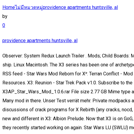
Home
ไม่มีหมวดหมู่
providence apartments huntsville, al
by
0
providence apartments huntsville, al
Observer: System Redux Launch Trailer . Mods; Child Boards: Modding. Wish List. HLP Network. X3: Albion Prelude Star Wars XSP Ships. Refine results ... Babylon 5 Stargate and star wars ship. Linux Macintosh. The X3 series has been one of archetypes for the open-world space simulator genre. Star Wars Mod Reborn is a mod for X3 Terran Conflict, created by Mikska. Files RSS feed - Star Wars Mod Reborn for X³: Terran Conflict - Mod DB. Questions. 38308 Posts 2513 Topics Last post by Atmo in Re: [0.9.1a] hololive po... on Today at 01:45:26 AM Modding Resources. X3: Reunion - Star Trek Pack v1.0. Subscribe to the Mod DB Star Wars Mod Reborn for X³: Terran Conflict files feed, and get the latest files as they are uploaded. File name X3AP_Star_Wars_Mod_1.0.6.rar File size 2.77 GB Mime type application/x-rar; charset=binary Other info RAR archive data, v5. A new plot and many additions to the open free-form gameplay. Many mod in there. Unser Test verrät mehr. Private modpacks are encouraged, but you cannot put this mod in a public modpack without explicit permission. On this site forbidden any discussions of crack programs for X Rebirth (any cracks, nocd, nodvd etc). Play Queue . X3: Albion Prelude - A Survival Guide This Survival Guide tells you all you need to know about what is new and different in X3: Albion Prelude. Now that X3 is on GoG, I will post a link to the newest BSG mod I know of. Dark Trooper 75. Is it essentially Skyrim but in space? I found some mods they recently started working on again. Star Wars LU (SWLU) mod for X³: Terran Conflict Mod DB. Anmelden| Konto erstellen. TRADE, FIGHT, BUILD, THINK in a living and breathing universe. Download. What's it about? Litcube's Universe is a complete overhaul mod for X3:Albion Prelude. Main Site; Forums; HLP on Discord; HLP on Facebook; HLP on IRC. Währungen: Startseite; Geschäft. X3: Albion Prelude has been designed to load any script written for X3: Terran Conflict, when properly installed into the X3AP game folder. // Black Panther Group Sites Bitte nutzen Sie einen Browser der Frames unterstützt, andernfalls können Sie diese Seiten nicht erreichen! Current section. Buy shares at index 100 from buyer perspective and sell when they get low. Description: Star Wars Mod for the Egosoft X3 series game, specifically Albion Prelude. März 2015 um 15:34 Uhr Star wars mods I was wondering is there any Star wars mods to the game. Star Wars at IGN: walkthroughs, items, maps, video tips, and strategies You want Star Wars mod? View mod page ; View image gallery; XRM Xenon Z replacement. Support me on Patreon https://www.patreon.com/DevilDogGamer Try the mod out here! 100% Geld zurück 30 Tage Geld-zurück-Garantie. 7:02. I've no stranger to manually installing mods on many other games but I would like a walkthru as the instructions I have call for a deletion of game files etc that seemed to be meshed in my version. z.B: Am wichtigsten. Hello! X3 is a great space game because you can go through missions and such, or you can just go do your own thing and build an empire. Log In to add custom notes to this or any other game. What should I know about X3 before getting the game? Welcome to the Star Wars: Fallen Republic mod wiki page. Erweiterungstyp: Modifikation Now Playing. Hasbro Star Wars BB-8 rollender Droide Star Wars: Der Aufstieg Skywalkers leuchtendes Spielzeug, für Kids