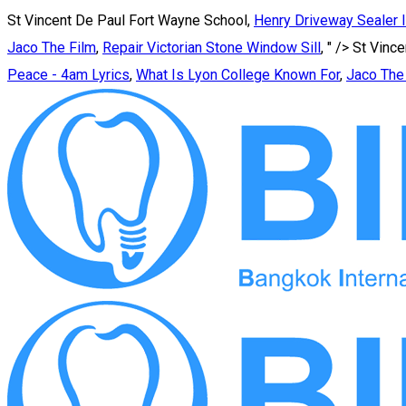
St Vincent De Paul Fort Wayne School,
Henry Driveway Sealer I
Jaco The Film
,
Repair Victorian Stone Window Sill
, " />
St Vince
Peace - 4am Lyrics
,
What Is Lyon College Known For
,
Jaco The