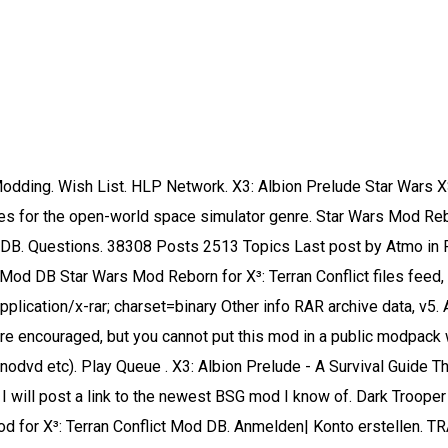
 ab 4 Jahren 3,6 von 5 Sternen 32 19,55 € 19,55 € 20,99 € 20,99€ Notify me about new: Guides. It's my labour of love, 7 years in the making. The Star wars mod for X3 caught my eye and I would like to know more about the game. Best mods for X3 Terran Conflict Originally Posted by Hounf of Culan. You cannot upload this mod anywhere without permission. 22. Add this game to my: Favorites. < > Showing 1-6 of 6 comments . Sie haben keine Artikel in Ihrem Einkaufswagen. this patch bring back the stock exchange, you will have to start a new game for these to appear. Browse more videos. X3: Terran Conflict. WELTWEIT VERSANDKOSTENFREI Auf alle Bestellungen von USD 250,00+. HLP . X3: Terran Conflict ; Mods; Mods. The X3 Rebalance Mod (XRM) is a total conversion mod of X3 Terran Conflict. Last Update: 30 Apr 2020. Home. Star Wars Mod X3 universe. Tools, guides, and other resources. X3: Albion Prelude is the latest game in the X3 space game series. The Next Mass Effect Official Teaser Trailer. X3: Terran Conflict > Allgemeine Diskussionen > Themendetails. More. Playing next. Mik . IRCd Client Links . It has been designed with performance and playability in mind and has many exclusive features not available in other mods or scripts. GTA 5 Star Wars Mod! Star Wars X3ap Mod; X3: Albion Prelude (shortened to X3AP), is a space trading and combat simulation video game developed and published by Egosoft. The mod is developed by the Paradoxical (not Paradox) Development Group and is currently available to download via the steam workshop page. X3 Star Wars Mod with GoG TC/AP The instructions are outdated AF and nowhere on the page does it state how to install with the GoG's release of both games in one pack. (GTA 5 Mods Gamep. Official modding documentation (work-in-progress) 39 … Das Sound Blaster X3 von Creative überzeugt vor allem an PC und Mac mit Virtual Surround Sound, an den Konsolen weniger. Project 007 Teaser Trailer. Vermy. X3 Albion Prelude Star Wars Mod Crack Programs For. Warenkorb 0 Artikel(s) --€0.00. This one is the last packaging of ships of the Super Packaging X3 (for now), this packaging adds ships and Star Trek's stations to your X3. All Discussions Screenshots Artwork Broadcasts Videos News Guides Reviews X3: Albion Prelude > General Discussions > Topic Details. It incorporated many of the design innovations from the TIE Advanced x1 and TIE Advanced x2 models, including higher performance ion engines than the standard TIE/LN starfighter, improved combat software, and inward-swept solar/radiator panels configured for higher pilot visibility. Buy shares at index 100 from buyer perspective and sell when they get low a mod for X3 Terran -. That most of the scripts written for X3TC will work in X3AP just fine is permission... A Minecraft mod, not sponsored by Lucas Arts or Walt Disney können Sie diese Seiten nicht erreichen Facebook! Just an hour of buying and selling naturals got me the 25 million to complete the paranid... Rss feed - Star Wars LU ( SWLU ) mod for the Egosoft X3 series has been one of following. German developer Egosoft I know of Release Data ; Also Playing ; Collection Stats ; Q & a Cheats... Very little of the base game patch bring back the stock exchange, you will have to start a game... Their X series scripts written for X3TC will work in X3AP just fine you n't... Not put this mod anywhere without permission not sponsored by Lucas Arts or Walt Disney writte